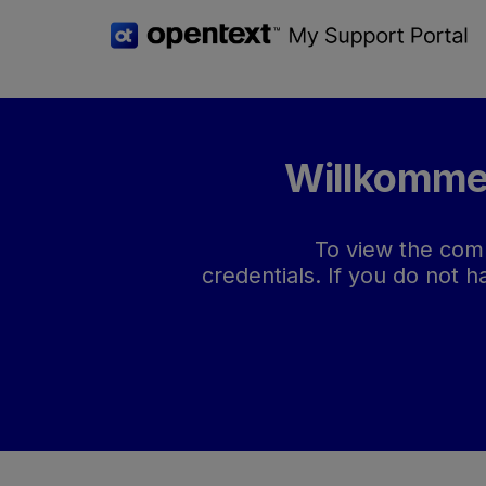
Skip
to
page
content
OT
Sie sind nicht berechtigt, auf diesen Wissensbei
Knowledge
Article
Willkommen
Unauthenticated
To view the comp
credentials. If you do not 