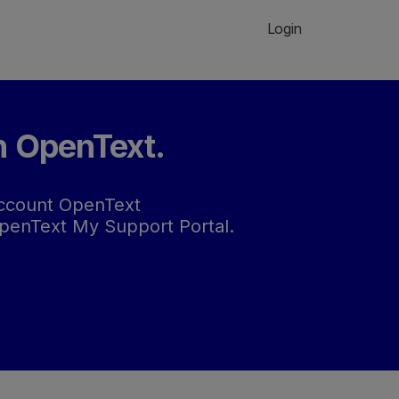
Login
n OpenText.
 account OpenText
 OpenText My Support Portal.